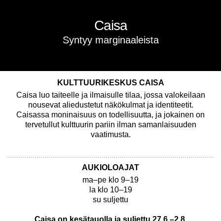
Tutustu syksyn ohjelmistoon
Nykysirkusnäyttämöteos OLEMA | 25.–30.8.2026
KULTTUURIKESKUS CAISA
Caisa luo taiteelle ja ilmaisulle tilaa, jossa valokeilaan
nousevat aliedustetut näkökulmat ja identiteetit.
Caisassa moninaisuus on todellisuutta, ja jokainen on
tervetullut kulttuurin pariin ilman samanlaisuuden
vaatimusta.
AUKIOLOAJAT
ma–pe klo 9–19
la klo 10–19
su suljettu
Caisa on kesätauolla ja suljettu 27.6.–2.8.